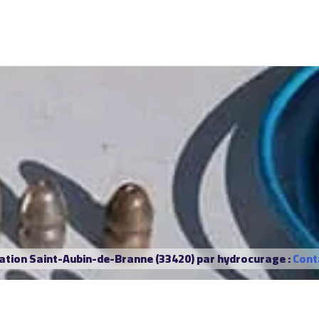
ation Saint-Aubin-de-Branne (33420) par hydrocurage :
Cont