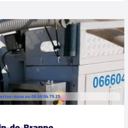
actez-nous au 06 66 04 75 25
bin-de-Branne