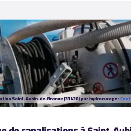
ation Saint-Aubin-de-Branne (33420) par hydrocurage :
Cont
ge de canalisations à Saint-Au