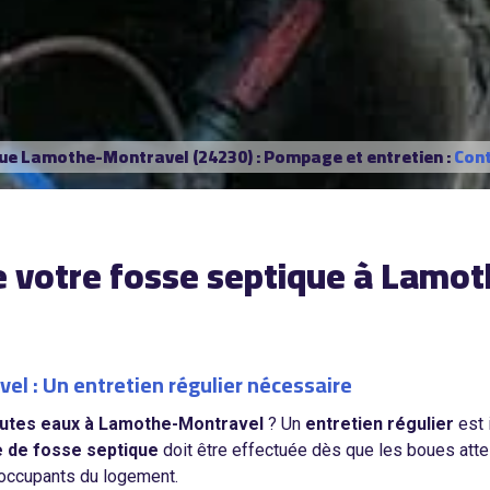
que Lamothe-Montravel (24230) : Pompage et entretien :
Cont
de votre fosse septique à Lamo
l : Un entretien régulier nécessaire
outes eaux à Lamothe-Montravel
? Un
entretien régulier
est 
 de fosse septique
doit être effectuée dès que les boues att
d’occupants du logement.