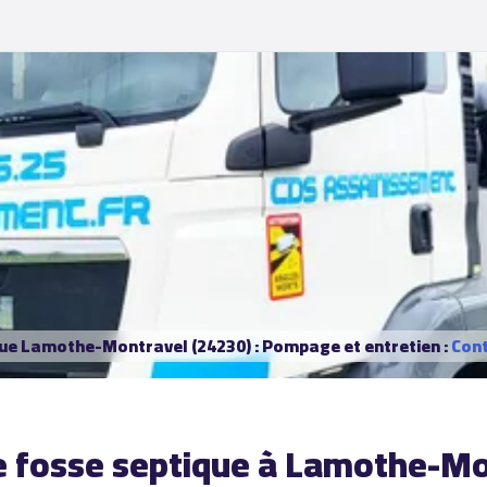
que Lamothe-Montravel (24230) : Pompage et entretien :
Cont
e fosse septique à Lamothe-M