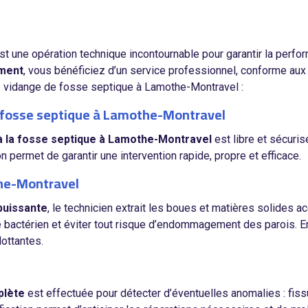
st une opération technique incontournable pour garantir la perfo
ment
, vous bénéficiez d’un service professionnel, conforme aux
de vidange de fosse septique à Lamothe-Montravel :
de fosse septique à Lamothe-Montravel
 à la fosse septique à Lamothe-Montravel
est libre et sécuris
n permet de garantir une intervention rapide, propre et efficace.
the-Montravel
puissante
, le technicien extrait les boues et matières solides a
bre bactérien et éviter tout risque d’endommagement des parois. E
lottantes.
plète
est effectuée pour détecter d’éventuelles anomalies : fis