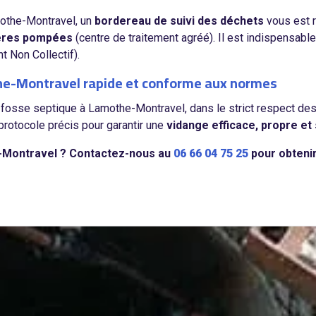
mothe-Montravel, un
bordereau de suivi des déchets
vous est r
ières pompées
(centre de traitement agréé). Il est indispensable
 Non Collectif).
the-Montravel rapide et conforme aux normes
 fosse septique à Lamothe-Montravel, dans le strict respect de
rotocole précis pour garantir une
vidange efficace, propre et 
e-Montravel ? Contactez-nous au
06 66 04 75 25
pour obteni