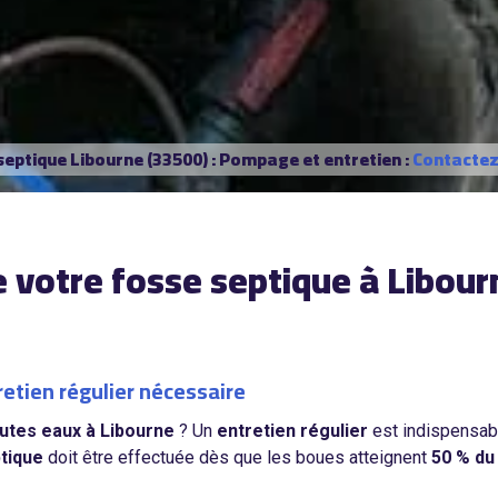
septique Libourne (33500) : Pompage et entretien :
Contactez-
e votre fosse septique à Libour
retien régulier nécessaire
utes eaux à Libourne
? Un
entretien régulier
est indispensab
tique
doit être effectuée dès que les boues atteignent
50 % du