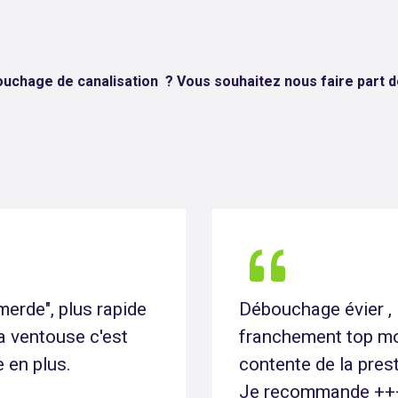
bouchage de canalisation
? Vous souhaitez nous faire part 
ion en 2h
Vidange de fosse ( e
ès gentil et très
remplissage d eau e
isselle débouchées .
appelé pour prendre 
remontait dans les 