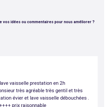
de vos idées ou commentaires pour nous améliorer ?
t bac a graisses ), nettoyage,
t bactéries nécessaires 2j après avoir
rdv... et en plus entre temps l eau
éviers, il a également débouché les