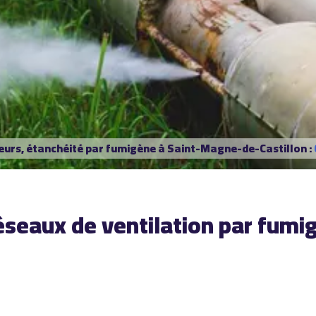
urs, étanchéité par fumigène à Saint-Magne-de-Castillon :
réseaux de ventilation par fum