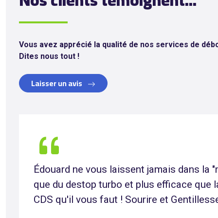
Nos clients témoignent...
Vous avez apprécié la qualité de nos services de dé
Dites nous tout !
Laisser un avis
Débouchage évier , lave vaisselle prestat
franchement top monsieur très agréable tr
contente de la prestation évier et lave va
Je recommande ++++++ prix raisonnable