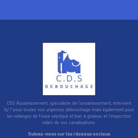
CDS Assainissement, spécialiste de l'assainissement, intervient
6j/7 pour toutes vos urgences débouchage mais également pour
les vidanges de fosse septique et bac à graisse, et l'inspection
vidéo de vos canalisations.
Suivez-nous sur les réseaux sociaux