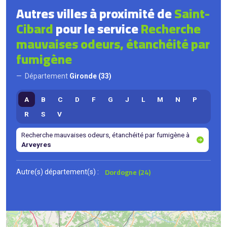
Autres villes à proximité de
Saint-
Cibard
pour le service
Recherche
mauvaises odeurs, étanchéité par
fumigène
Département
Gironde (33)
A
B
C
D
F
G
J
L
M
N
P
R
S
V
Recherche mauvaises odeurs, étanchéité par fumigène à
Arveyres
Dordogne (24)
Autre(s) département(s) :