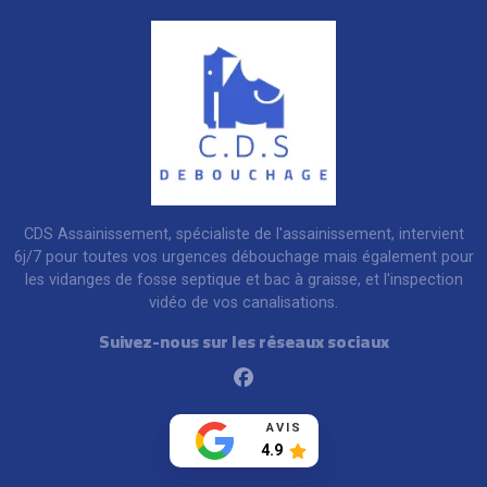
CDS Assainissement, spécialiste de l'assainissement, intervient
6j/7 pour toutes vos urgences débouchage mais également pour
les vidanges de fosse septique et bac à graisse, et l'inspection
vidéo de vos canalisations.
Suivez-nous sur les réseaux sociaux
Facebook
AVIS
4.9