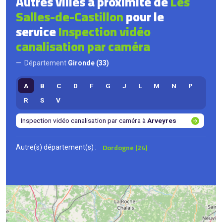
Autres villes à proximité de
Les
Salles-de-Castillon
pour le
service
Inspection vidéo
canalisation par caméra
Département
Gironde (33)
A
B
C
D
F
G
J
L
M
N
P
R
S
V
Inspection vidéo canalisation par caméra à
Arveyres
Dordogne (24)
Autre(s) département(s) :