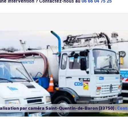
une intervention ? Contactez-nous au
06 66 04 75 25
nalisation par caméra Saint-Quentin-de-Baron (33750) :
Cont