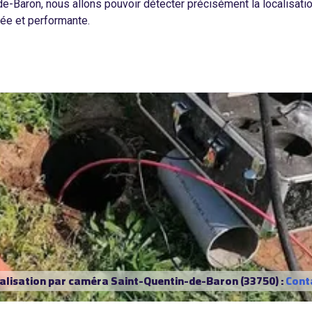
-Baron, nous allons pouvoir détecter précisément la localisatio
lée et performante.
nalisation par caméra Saint-Quentin-de-Baron (33750) :
Cont