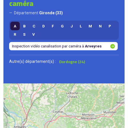
caméra
Département
Gironde (33)
A
B
C
D
F
G
J
L
M
N
P
R
S
V
Inspection vidéo canalisation par caméra à
Arveyres
Dordogne (24)
Autre(s) département(s) :
2