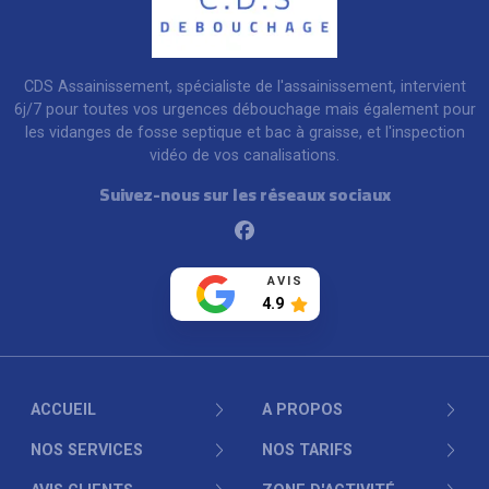
CDS Assainissement, spécialiste de l'assainissement, intervient
6j/7 pour toutes vos urgences débouchage mais également pour
les vidanges de fosse septique et bac à graisse, et l'inspection
vidéo de vos canalisations.
Suivez-nous sur les réseaux sociaux
Facebook
AVIS
4.9
ACCUEIL
A PROPOS
NOS SERVICES
NOS TARIFS